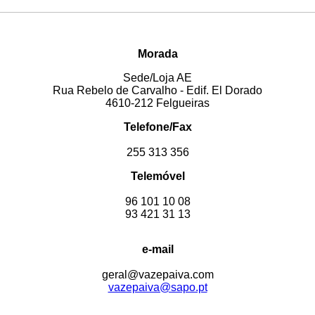
Morada
Sede/Loja AE
Rua Rebelo de Carvalho - Edif. El Dorado
4610-212 Felgueiras
Telefone/Fax
255 313 356
Telemóvel
96 101 10 08
93 421 31 13
e-mail
geral@vazepaiva.com
vazepaiva@sapo.pt